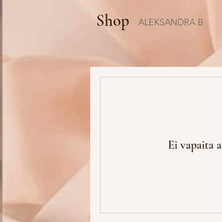
Shop
ALEKSANDRA B
Ei vapaita 