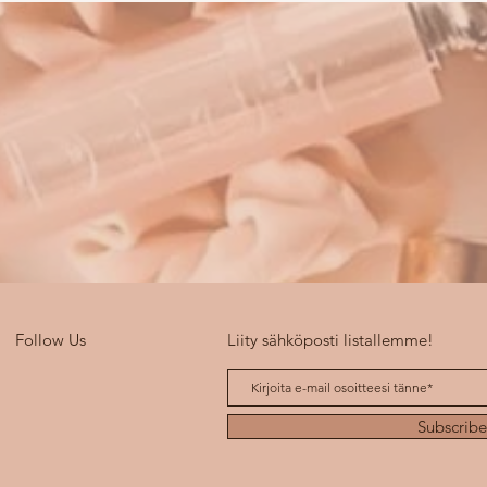
Follow Us
Liity sähköposti listallemme!
Subscrib