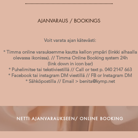
AJANVARAUS / BOOKINGS
Voit varata ajan kätevästi:
° Timma online varauksemme kautta kellon ympäri (linkki alhaalla
olevassa ikonissa). // Timma Online Booking system 24h
(link down in icon bar)
° Puhelimitse tai tekstiviestillä // Call or text p. 040 2147 663
° Facebook tai instagram DM viestillä // FB or Instagram DM
° Sähköpostilla // Email >
benita@kymp.net
NETTI AJANVARAUKSEEN/ ONLINE BOOKING