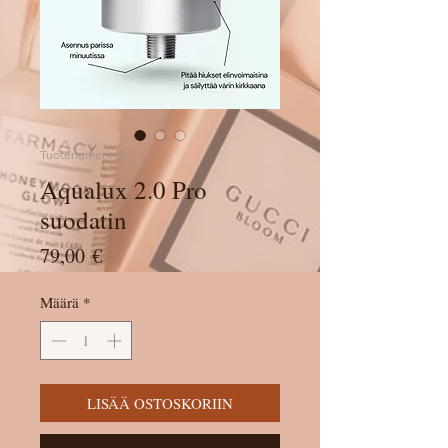
Tuotenumero: 5
Aqualux 2.0 Pro
suodatin
Hinta
79,00 €
Määrä
*
LISÄÄ OSTOSKORIIN