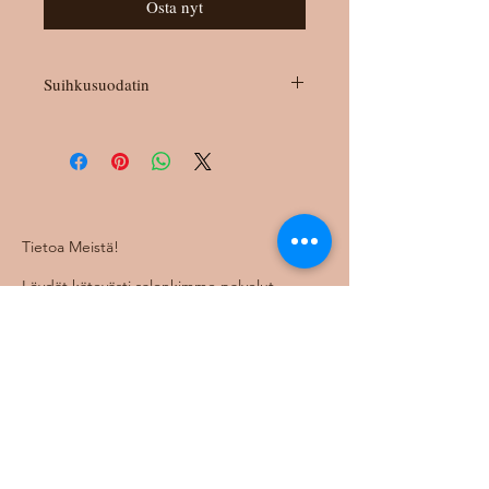
Osta nyt
Suihkusuodatin
Aqualuxin uuden sukupolven
suihkusuodatin vie suodatustehon
seuraavalle tasolle uudistetuilla
suodatusmateriaaleilla ja pidemmällä
käyttöiällä — jotta hiuksesi ja ihosi saavat
parhaan mahdollisen suojan joka päivä.
Tietoa Meistä!
✨ Uudistunut suodatusteknologia
🌸 Hauraille hiuksille ja kuivalle iholle
Löydät kätevästi salonkimme palvelut
😌 Vähentää vedestä klooria ja
sekä verkkokaupan kätevästi samalta
epäpuhtauksia
sivustolta! Laita meille rohkeasti viestiä
🚿 Asennus parissa minuutissa ilman
jos jokin askarruttaa x
työkaluja
Follow Us