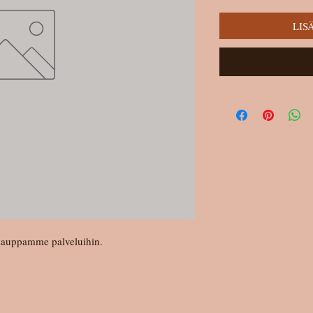
LIS
okauppamme palveluihin.